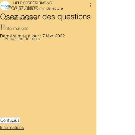
HELP SECRÉTARIAT-NC
INFOS ET GUIDE
27 janv. 2021
0 min de lecture
Osez poser des questions
Contacts & Liens
!!
Informations
Dernière mise à jour :
7 févr. 2022
Actualités du mois
Confucius
Informations