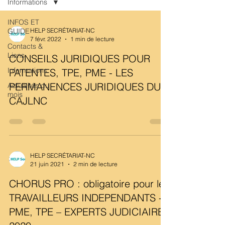
Informations
INFOS ET
GUIDE
HELP SECRÉTARIAT-NC
7 févr. 2022
1 min de lecture
Contacts &
Liens
CONSEILS JURIDIQUES POUR
Informations
PATENTES, TPE, PME - LES
PERMANENCES JURIDIQUES DU
Actualités du
mois
CAJLNC
HELP SECRÉTARIAT-NC
21 juin 2021
2 min de lecture
CHORUS PRO : obligatoire pour les
TRAVAILLEURS INDEPENDANTS -
PME, TPE – EXPERTS JUDICIAIRES