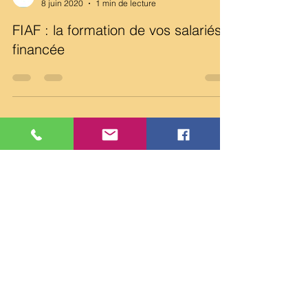
HELP SECRÉTARIAT-NC
8 juin 2020
1 min de lecture
FIAF : la formation de vos salariés
financée
HELP SECRÉTARIAT-NC
3 janv. 2020
1 min de lecture
CAFAT NC - ECHEANCES
SOCIALES 2025
HELP SECRÉTARIAT-NC
3 janv. 2020
1 min de lecture